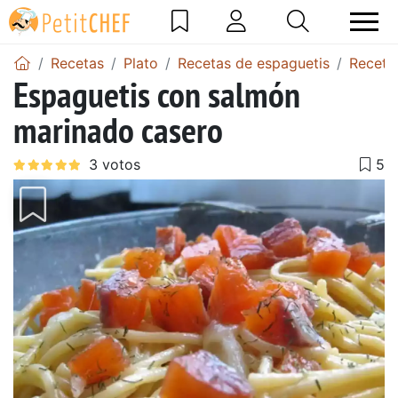
Recetas
Plato
Recetas de espaguetis
Receta
Espaguetis con salmón
marinado casero