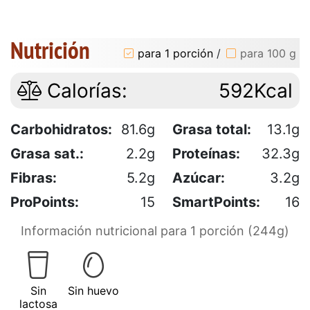
Nutrición
para 1 porción
/
para 100 g
Calorías:
592Kcal
Carbohidratos:
81.6g
Grasa total:
13.1g
Grasa sat.:
2.2g
Proteínas:
32.3g
Fibras:
5.2g
Azúcar:
3.2g
ProPoints:
15
SmartPoints:
16
Información nutricional para 1 porción (244g)
Sin
Sin huevo
lactosa