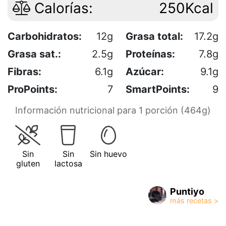
Calorías:
250Kcal
Carbohidratos:
12g
Grasa total:
17.2g
Grasa sat.:
2.5g
Proteínas:
7.8g
Fibras:
6.1g
Azúcar:
9.1g
ProPoints:
7
SmartPoints:
9
Información nutricional para 1 porción (464g)
Sin
Sin
Sin huevo
gluten
lactosa
Puntiyo