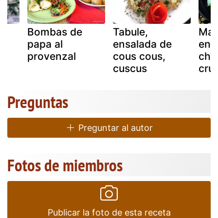
Bombas de
Tabule,
Mar
papa al
ensalada de
ens
provenzal
cous cous,
cha
cuscus
cru
Preguntas
Preguntar al autor
Fotos de miembros
Publicar la foto de esta receta