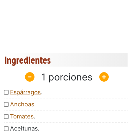
Ingredientes
1
Espárragos
.
Anchoas
.
Tomates
.
Aceitunas.