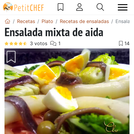
Recetas
Plato
Recetas de ensaladas
Ensalad
Ensalada mixta de aida