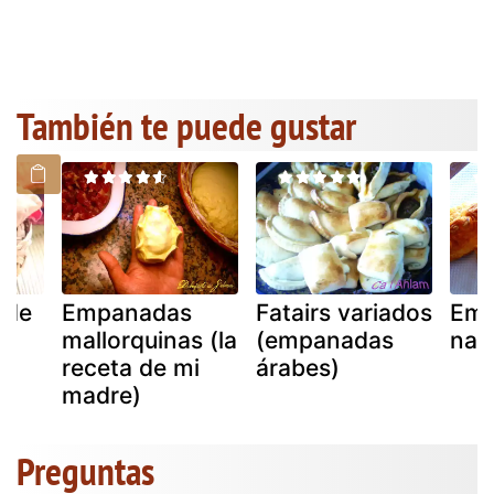
También te puede gustar
 de
Empanadas
Fatairs variados
Emp
mallorquinas (la
(empanadas
nap
receta de mi
árabes)
madre)
Preguntas