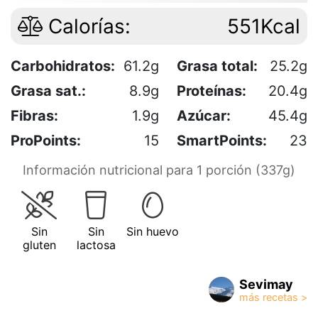
Calorías:
551Kcal
Carbohidratos:
61.2g
Grasa total:
25.2g
Grasa sat.:
8.9g
Proteínas:
20.4g
Fibras:
1.9g
Azúcar:
45.4g
ProPoints:
15
SmartPoints:
23
Información nutricional para 1 porción (337g)
Sin
Sin
Sin huevo
gluten
lactosa
Sevimay