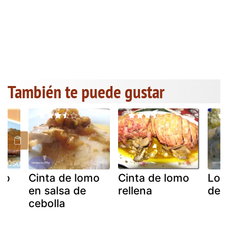
También te puede gustar
mo
Cinta de lomo
Cinta de lomo
Lom
en salsa de
rellena
de 
cebolla