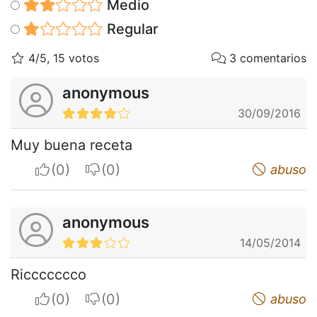
Medio
Regular
4/5, 15 votos
3 comentarios
anonymous
30/09/2016
Muy buena receta
I apreciate
I do not appreciate
abuso
anonymous
14/05/2014
Riccccccco
I apreciate
I do not appreciate
abuso