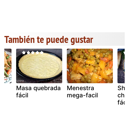
También te puede gustar
Masa quebrada
Menestra
Sha
fácil
mega-facil
cha
fáci