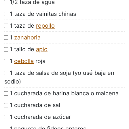
1/2 taza de agua
1 taza de vainitas chinas
1 taza de
repollo
1
zanahoria
1 tallo de
apio
1
cebolla
roja
1 taza de salsa de soja (yo usé baja en
sodio)
1 cucharada de harina blanca o maicena
1 cucharada de sal
1 cucharada de azúcar
1 paquete de fideos enteros.