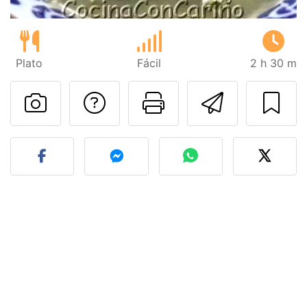
Plato
Fácil
2 h 30 m
Preguntar al autor
Imprimir esta
Enviar 
Publicar la foto de esta r