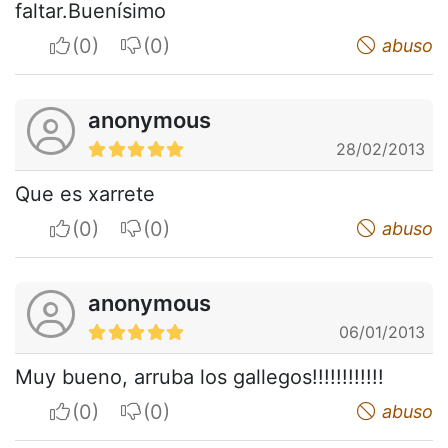
faltar.Buenísimo
I apreciate
I do not appreciate
abuso
anonymous
28/02/2013
Que es xarrete
I apreciate
I do not appreciate
abuso
anonymous
06/01/2013
Muy bueno, arruba los gallegos!!!!!!!!!!!!
I apreciate
I do not appreciate
abuso