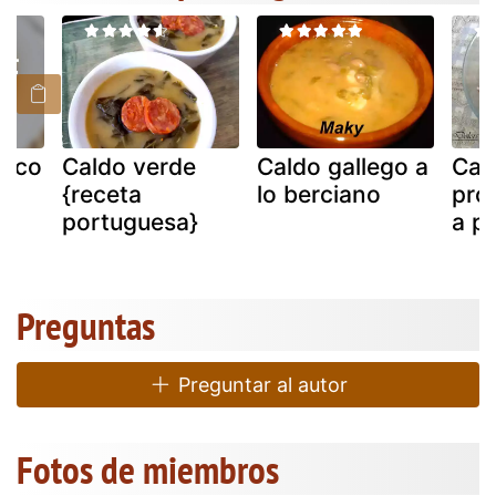
rico
Caldo verde
Caldo gallego a
Cal
{receta
lo berciano
pro
portuguesa}
a p
Preguntas
Preguntar al autor
Fotos de miembros