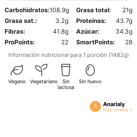
Carbohidratos:
108.9g
Grasa total:
21g
Grasa sat.:
3.2g
Proteínas:
43.7g
Fibras:
41.8g
Azúcar:
34.3g
ProPoints:
22
SmartPoints:
28
Información nutricional para 1 porción (1482g)
Vegano
Vegetariano
Sin
Sin huevo
lactosa
Anarialy
A