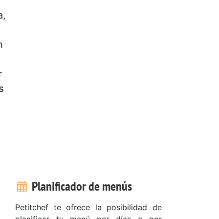
a,
n
r
s
Planificador de menús
Petitchef te ofrece la posibilidad de
planificar tu menú por días o por