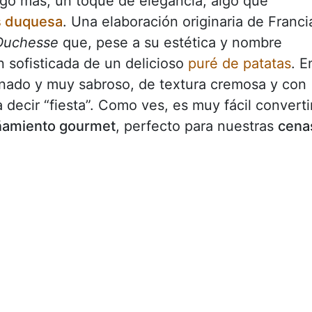
algo más, un toque de elegancia, algo que
s duquesa
. Una elaboración originaria de Franci
Duchesse
que, pese a su estética y nombre
n sofisticada de un delicioso
puré de patatas
. E
inado y muy sabroso, de textura cremosa y con
a decir “fiesta”. Como ves, es muy fácil converti
amiento gourmet
, perfecto para nuestras
cena