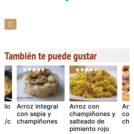
También te puede gustar
ollo
Arroz integral
Arroz con
Arr
con sepia y
champiñones y
con
s/c
champiñones
salteado de
cha
pimiento rojo