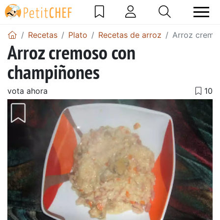
Recetas
Plato
Recetas de arroz
Arroz cremo
Arroz cremoso con
champiñones
vota ahora