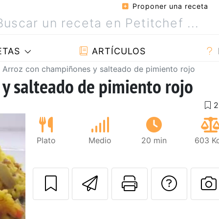
Proponer una receta
ETAS
ARTÍCULOS
Arroz con champiñones y salteado de pimiento rojo
y salteado de pimiento rojo
Plato
Medio
20 min
603 Kc
Enviar esta rec
Imprimir e
Pregu
P