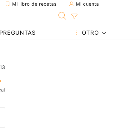
Mi libro de recetas
Mi cuenta
PREGUNTAS
OTRO
al
eta a un amigo
sta página
ntar al autor
ublicar la foto de esta receta