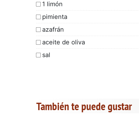
1 limón
pimienta
azafrán
aceite de oliva
sal
También te puede gustar