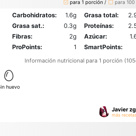
para 1 porción
/
para 100
Carbohidratos:
1.6g
Grasa total:
2.
Grasa sat.:
0.3g
Proteínas:
2.
Fibras:
2g
Azúcar:
1.
ProPoints:
1
SmartPoints:
Información nutricional para 1 porción (105
Sin huevo
Javier z