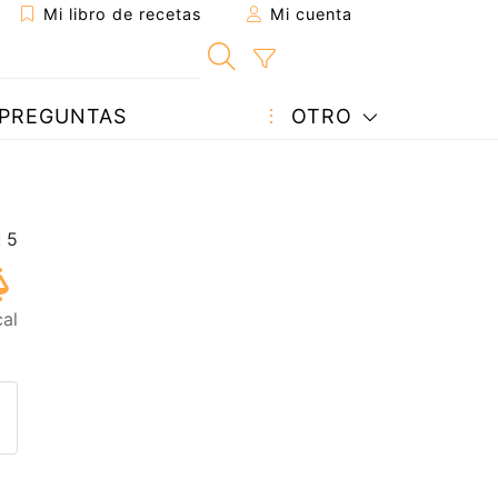
Mi libro de recetas
Mi cuenta
PREGUNTAS
OTRO
cal
eta a un amigo
sta página
ntar al autor
ublicar la foto de esta receta