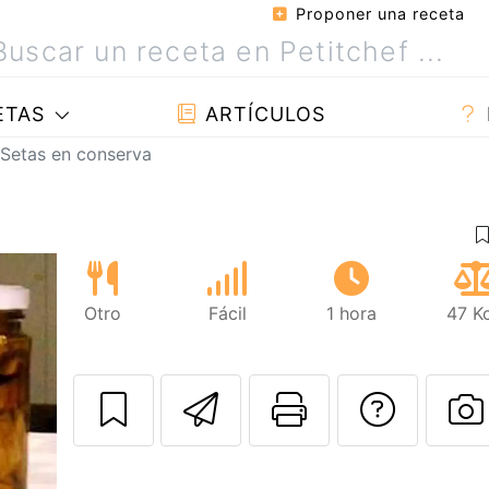
Proponer una receta
ETAS
ARTÍCULOS
Setas en conserva
Otro
Fácil
1 hora
47 K
Enviar esta rec
Imprimir e
Pregu
P