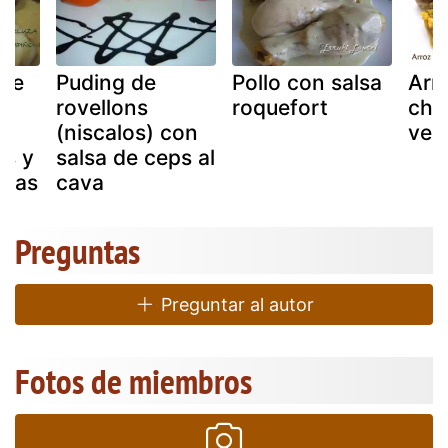
 de
Puding de
Pollo con salsa
Arr
n
rovellons
roquefort
cha
(niscalos) con
ver
s y
salsa de ceps al
atas
cava
Preguntas
Preguntar al autor
Fotos de miembros