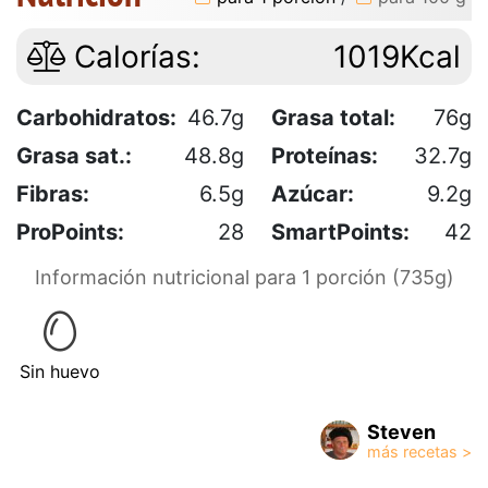
Calorías:
1019Kcal
Carbohidratos:
46.7g
Grasa total:
76g
Grasa sat.:
48.8g
Proteínas:
32.7g
Fibras:
6.5g
Azúcar:
9.2g
ProPoints:
28
SmartPoints:
42
Información nutricional para 1 porción (735g)
Sin huevo
Steven