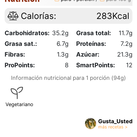
Calorías:
283Kcal
Carbohidratos:
35.2g
Grasa total:
11.7g
Grasa sat.:
6.7g
Proteínas:
7.2g
Fibras:
1.3g
Azúcar:
21.3g
ProPoints:
8
SmartPoints:
12
Información nutricional para 1 porción (94g)
Vegetariano
Gusta_Usted