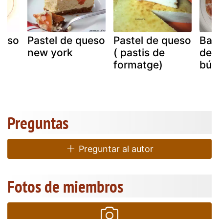
ueso
Pastel de queso
Pastel de queso
Bani
new york
( pastis de
de 
formatge)
búl
Preguntas
Preguntar al autor
Fotos de miembros