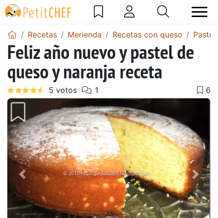
Recetas
Merienda
Recetas con queso
Pastel
Feliz año nuevo y pastel de
queso y naranja receta
Anterior
Sigu