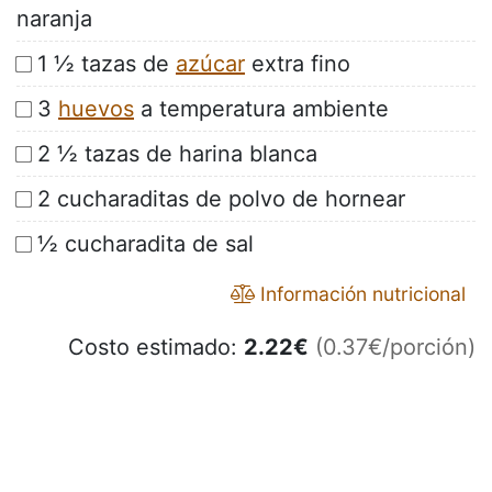
naranja
1 ½ tazas de
azúcar
extra fino
3
huevos
a temperatura ambiente
2 ½ tazas de harina blanca
2 cucharaditas de polvo de hornear
½ cucharadita de sal
Información nutricional
Costo estimado:
2.22
€
(0.37€/porción)