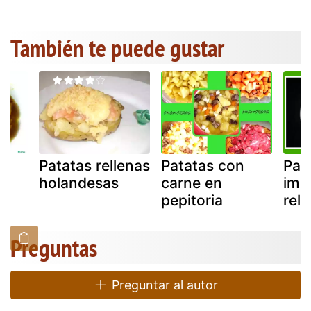
También te puede gustar
Patatas rellenas
Patatas con
Pata
on
holandesas
carne en
imp
pepitoria
rell
Preguntas
Preguntar al autor