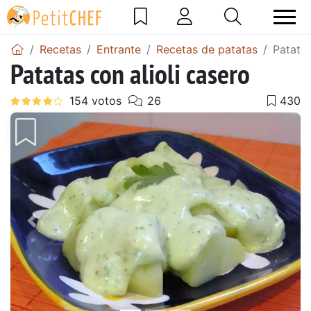
Recetas
Entrante
Recetas de patatas
Patatas
Patatas con alioli casero
Anterior
Sigu