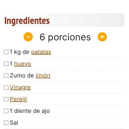
Ingredientes
6
1 kg de
patatas
1
huevo
Zumo de
limón
Vinagre
Perejil
1 diente de ajo
Sal