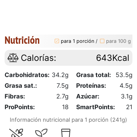
Nutrición
para 1 porción
/
para 100 g
Calorías:
643Kcal
Carbohidratos:
34.2g
Grasa total:
53.5g
Grasa sat.:
7.5g
Proteínas:
4.5g
Fibras:
2.7g
Azúcar:
3.1g
ProPoints:
18
SmartPoints:
21
Información nutricional para 1 porción (241g)