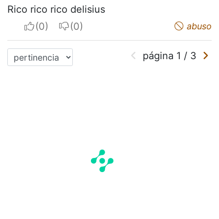
Rico rico rico delisius
I apreciate
I do not appreciate
abuso
página
1
/
3