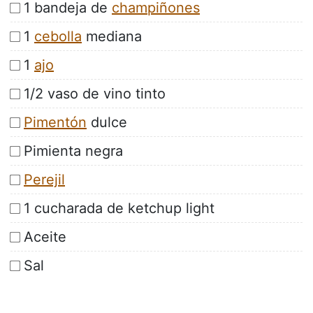
1 bandeja de
champiñones
1
cebolla
mediana
1
ajo
1/2 vaso de vino tinto
Pimentón
dulce
Pimienta negra
Perejil
1 cucharada de ketchup light
Aceite
Sal