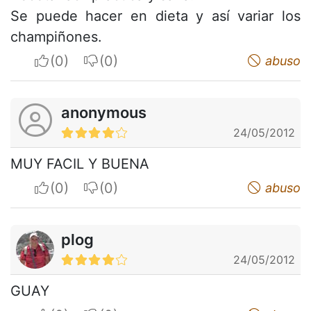
Se puede hacer en dieta y así variar los
champiñones.
I apreciate
I do not appreciate
abuso
anonymous
24/05/2012
MUY FACIL Y BUENA
I apreciate
I do not appreciate
abuso
plog
24/05/2012
GUAY