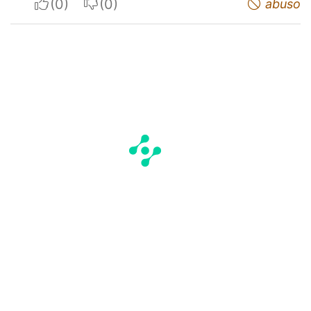
I apreciate
I do not appreciate
abuso