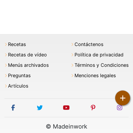
Recetas
Contáctenos
Recetas de vídeo
Política de privacidad
Menús archivados
Términos y Condiciones
Preguntas
Menciones legales
Artículos
+
facebook
twitter
youtube
pinterest
ins
© Madeinwork