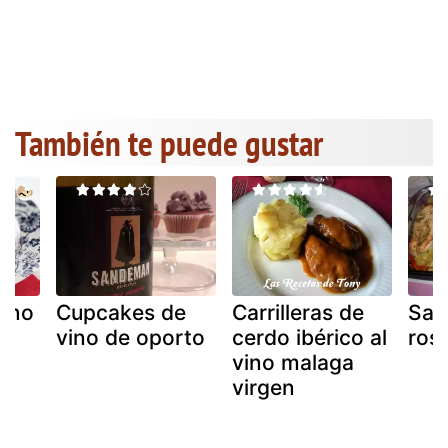
También te puede gustar
vino
Cupcakes de
Carrilleras de
Sal
ad
vino de oporto
cerdo ibérico al
ros
vino malaga
virgen