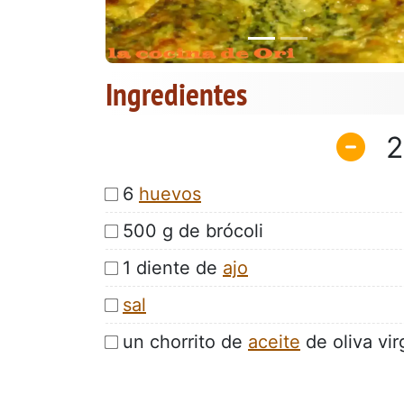
Ingredientes
2
6
huevos
500 g de brócoli
1 diente de
ajo
sal
un chorrito de
aceite
de oliva vir