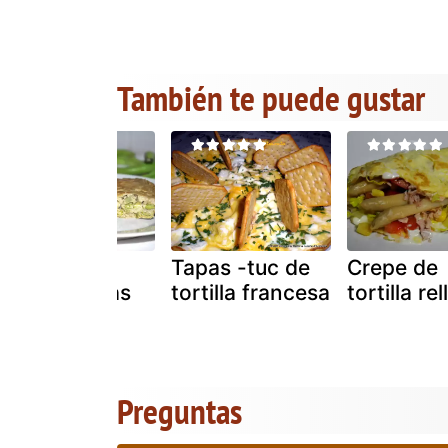
También te puede gustar
Tortilla de
Tapas -tuc de
Crepe de
habas tiernas
tortilla francesa
tortilla re
Preguntas