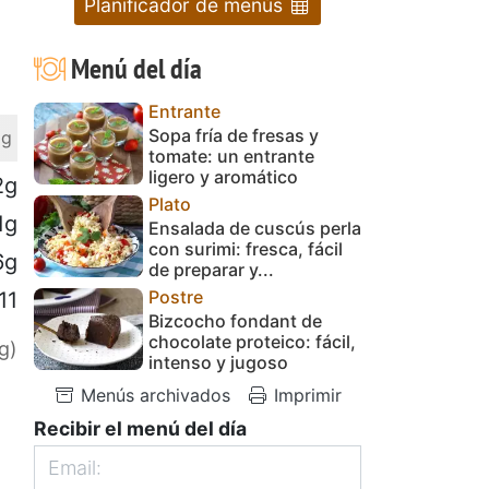
Planificador de menús
Menú del día
Entrante
Sopa fría de fresas y
 g
tomate: un entrante
ligero y aromático
2g
Plato
1g
Ensalada de cuscús perla
con surimi: fresca, fácil
6g
de preparar y...
Postre
11
Bizcocho fondant de
chocolate proteico: fácil,
g)
intenso y jugoso
Menús archivados
Imprimir
Recibir el menú del día