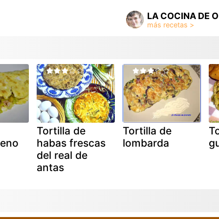
LA COCINA DE O
Tortilla de
Tortilla de
To
lleno
habas frescas
lombarda
g
del real de
antas