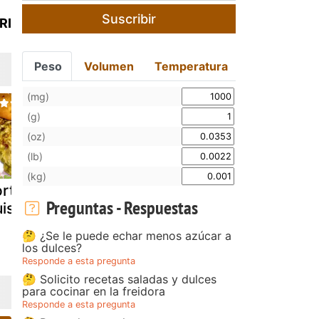
Suscribir
RI
Peso
Volumen
Temperatura
(mg)
(g)
(oz)
(lb)
(kg)
rtilla de
Tortilla de setas
Tortilla de
Preguntas - Respuestas
uisantes
("camagrocs")
alcachofas 
gm d
🤔 ¿Se le puede echar menos azúcar a
los dulces?
Responde a esta pregunta
🤔 Solicito recetas saladas y dulces
para cocinar en la freidora
Responde a esta pregunta