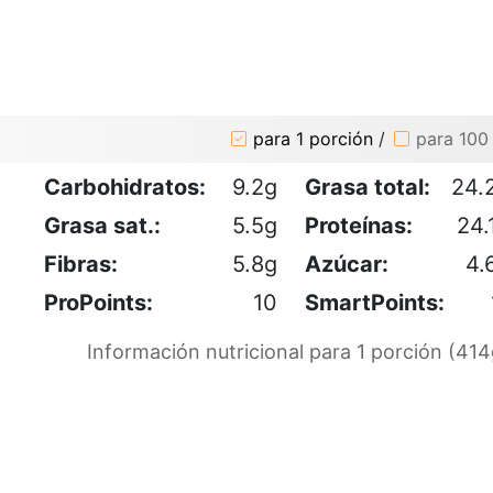
para 1 porción
/
para 100
Carbohidratos:
9.2g
Grasa total:
24.
Grasa sat.:
5.5g
Proteínas:
24.
Fibras:
5.8g
Azúcar:
4.
ProPoints:
10
SmartPoints:
Información nutricional para 1 porción (414