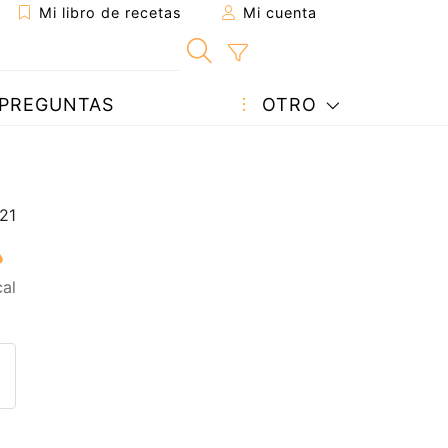
Mi libro de recetas
Mi cuenta
PREGUNTAS
OTRO
al
eta a un amigo
sta página
ntar al autor
ublicar la foto de esta receta