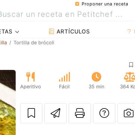
Proponer una receta
ETAS
ARTÍCULOS
illa
Tortilla de brócoli
Aperitivo
Fácil
35 min
364 Kc
Enviar esta rec
Imprimir e
Pregu
Siguiente
P