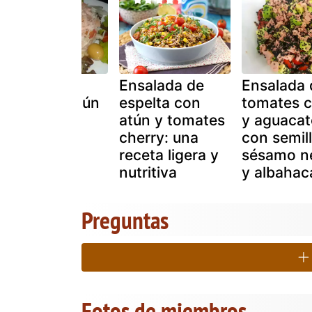
Ensalada de
Ensalada de
Ensalada 
arroz con atún
espelta con
tomates c
y tomates
atún y tomates
y aguacat
cherry
cherry: una
con semil
receta ligera y
sésamo n
nutritiva
y albahac
Preguntas
Fotos de miembros