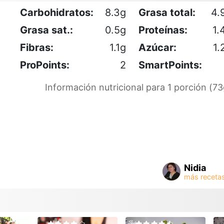
Carbohidratos:
8.3g
Grasa total:
4.
Grasa sat.:
0.5g
Proteínas:
1.
Fibras:
1.1g
Azúcar:
1.
ProPoints:
2
SmartPoints:
Información nutricional para 1 porción (73
Nidia