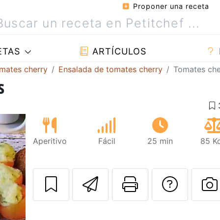
Proponer una receta
ETAS
ARTÍCULOS
mates cherry
Ensalada de tomates cherry
Tomates cher
s
Aperitivo
Fácil
25 min
85 Kc
Enviar esta rec
Imprimir e
Pregu
P