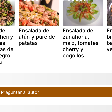
de
Ensalada de
Ensalada de
E
herry
atún y puré de
zanahoria,
br
es
patatas
maíz, tomates
b
las de
cherry y
v
egro
cogollos
a
Preguntar al autor