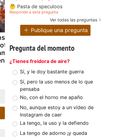
🤔 Pasta de speculoos
Responde a esta pregunta
Ver todas las preguntas
Publique una pregunta
nsalada de
Ensalada con
Ensalada
otes de
mojama
marina de
Pregunta del momento
ambú y
kumato y c
entresca
¿Tienes freidora de aire?
Sí, y le doy bastante guerra
Sí, pero la uso menos de lo que
pensaba
No, con el horno me apaño
No, aunque estoy a un vídeo de
Instagram de caer
La tengo, la uso y la defiendo
La tengo de adorno ¡y queda