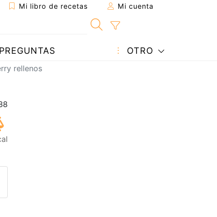
Mi libro de recetas
Mi cuenta
PREGUNTAS
OTRO
ry rellenos
al
eta a un amigo
sta página
ntar al autor
ublicar la foto de esta receta