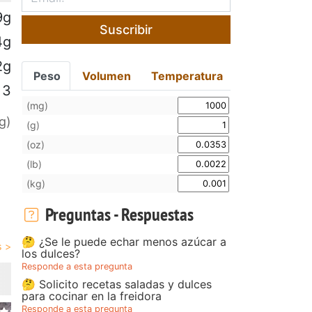
9g
Suscribir
4g
2g
Peso
Volumen
Temperatura
3
(mg)
g)
(g)
(oz)
(lb)
(kg)
Preguntas - Respuestas
🤔 ¿Se le puede echar menos azúcar a
los dulces?
Responde a esta pregunta
🤔 Solicito recetas saladas y dulces
para cocinar en la freidora
Responde a esta pregunta