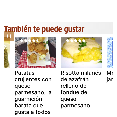
También te puede gustar
 al
Patatas
Risotto milanés
Med
crujientes con
de azafrán
jam
queso
relleno de
parmesano, la
fondue de
guarnición
queso
barata que
parmesano
gusta a todos