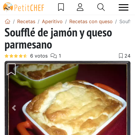
Recetas
Aperitivo
Recetas con queso
Souffl
Soufflé de jamón y queso
parmesano
Anterior
Sigu