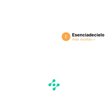
Esenciadecielo
E