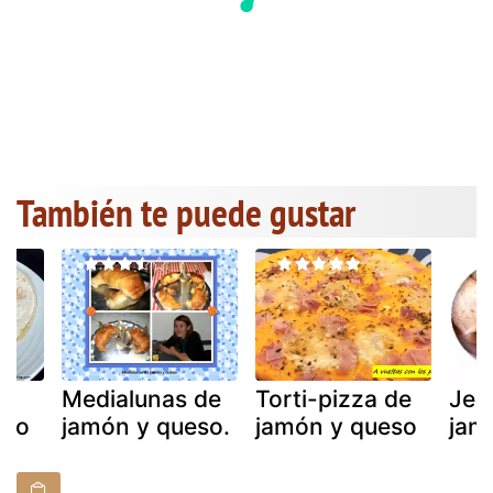
También te puede gustar
de
Medialunas de
Torti-pizza de
Jes
eso
jamón y queso.
jamón y queso
jam