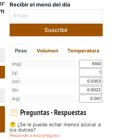
rrentinos de
Rosca de
Trenza de
Recibir el menú del día
amón y queso
jamón y queso.
hojladre
carameliza
de jamón y
Suscribir
y queso.
Peso
Volumen
Temperatura
(mg)
(g)
(oz)
(lb)
(kg)
Preguntas - Respuestas
🤔 ¿Se le puede echar menos azúcar a
los dulces?
Responde a esta pregunta