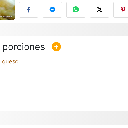
e
queso
.