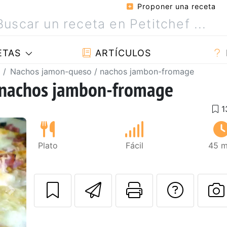
Proponer una receta
ETAS
ARTÍCULOS
Nachos jamon-queso / nachos jambon-fromage
 nachos jambon-fromage
Plato
Fácil
45 m
Enviar esta rec
Imprimir e
Pregu
Siguiente
P