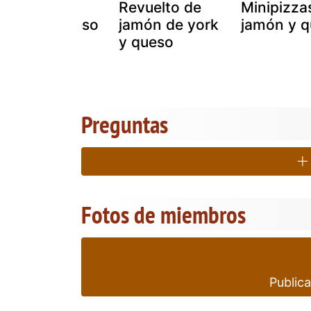
Flautas de
Revuelto de
Minipizza
jamón y queso
jamón de york
jamón y 
y queso
Preguntas
Fotos de miembros
Publica