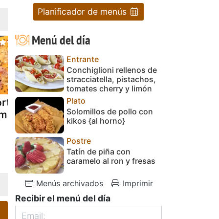
Planificador de menús
Menú del día
Entrante
Conchiglioni rellenos de
stracciatella, pistachos,
tomates cherry y limón
Plato
rti-pizza de
Jesuitas de
Cocodrilo d
Solomillos de pollo con
amón y queso
jamon y queso
jamon y qu
kikos {al horno}
Postre
Tatín de piña con
caramelo al ron y fresas
Menús archivados
Imprimir
Recibir el menú del día