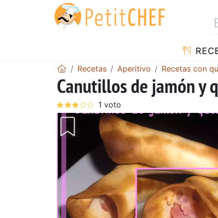
REC
Recetas
Aperitivo
Recetas con q
Canutillos de jamón y 