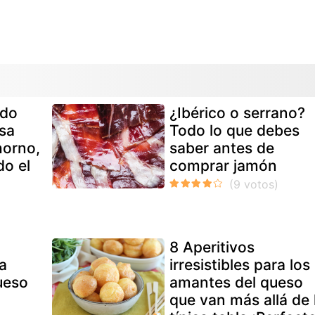
ado
¿Ibérico o serrano?
sa
Todo lo que debes
horno,
saber antes de
do el
comprar jamón
8 Aperitivos
a
irresistibles para los
ueso
amantes del queso
que van más allá de 