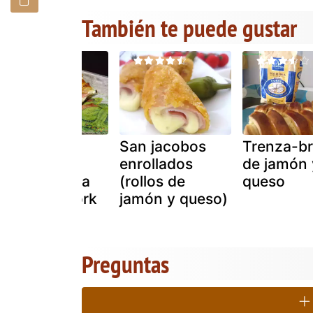
También te puede gustar
Trenza de
San jacobos
Trenza-br
hojladre
enrollados
de jamón 
caramelizada
(rollos de
queso
de jamón york
jamón y queso)
y queso.
Preguntas