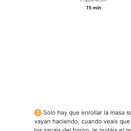
15 min
Solo hay que enrollar la masa s
vayan haciendo, cuando veais que 
los sacais del horno, le quitáis el 