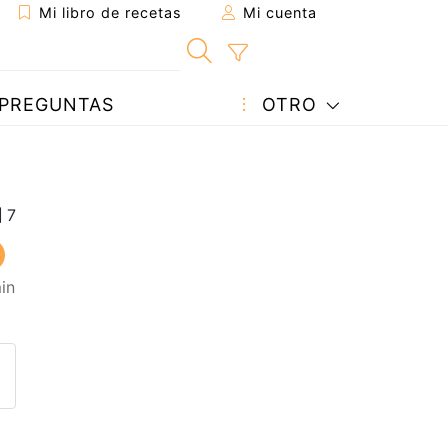
Mi libro de recetas
Mi cuenta
PREGUNTAS
OTRO
in
eta a un amigo
sta página
ntar al autor
ublicar la foto de esta receta