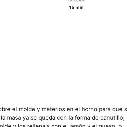
15 min
obre el molde y meterlos en el horno para que 
la masa ya se queda con la forma de canutillo,
molde y los rellenáis con el jamón y el queso, o