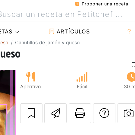
Proponer una receta
ETAS
ARTÍCULOS
ueso
Canutillos de jamón y queso
queso
Aperitivo
Fácil
30 m
Enviar esta rec
Imprimir e
Pregu
P