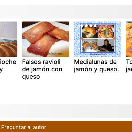
ioche
Falsos ravioli
Medialunas de
To
y
de jamón con
jamón y queso.
j
queso
Preguntar al autor