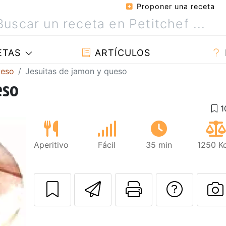
Proponer una receta
ETAS
ARTÍCULOS
ueso
Jesuitas de jamon y queso
eso
Aperitivo
Fácil
35 min
1250 Kc
Enviar esta rec
Imprimir e
Pregu
P