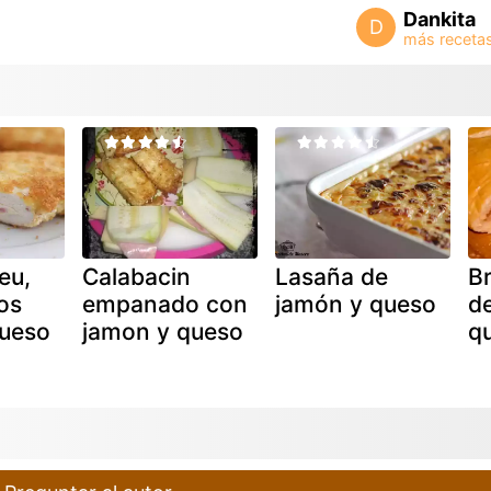
Dankita
D
eu,
Calabacin
Lasaña de
Br
os
empanado con
jamón y queso
d
queso
jamon y queso
q