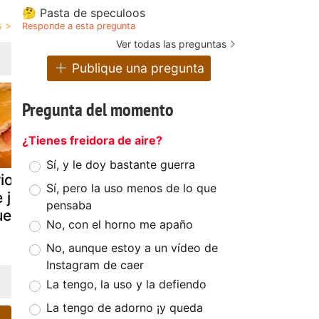
🤔 Pasta de speculoos
Responde a esta pregunta
Ver todas las preguntas
Publique una pregunta
Pregunta del momento
¿Tienes freidora de aire?
Sí, y le doy bastante guerra
ioche relleno
Flautas de
Revuelto d
Sí, pero la uso menos de lo que
e jamón y
jamón y queso
jamón de y
pensaba
ueso
y queso
No, con el horno me apaño
No, aunque estoy a un vídeo de
Instagram de caer
La tengo, la uso y la defiendo
La tengo de adorno ¡y queda