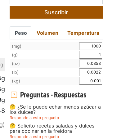
Suscribir
Peso
Volumen
Temperatura
(mg)
(g)
(oz)
 g
(lb)
3g
(kg)
3g
Preguntas - Respuestas
9g
🤔 ¿Se le puede echar menos azúcar a
48
los dulces?
Responde a esta pregunta
g)
🤔 Solicito recetas saladas y dulces
para cocinar en la freidora
Responde a esta pregunta