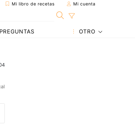
Mi libro de recetas
Mi cuenta
PREGUNTAS
OTRO
al
eta a un amigo
sta página
ntar al autor
ublicar la foto de esta receta