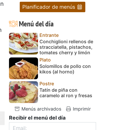
un
Planificador de menús
Menú del día
n
Entrante
Conchiglioni rellenos de
stracciatella, pistachos,
tomates cherry y limón
Plato
Solomillos de pollo con
kikos {al horno}
Postre
Tatín de piña con
caramelo al ron y fresas
Menús archivados
Imprimir
Recibir el menú del día