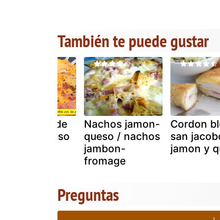
También te puede gustar
Torti-pizza de
Nachos jamon-
Cordon bl
jamón y queso
queso / nachos
san jacob
jambon-
jamon y 
fromage
Preguntas