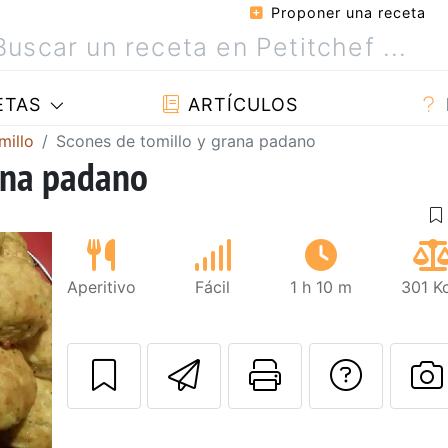
Proponer una receta
ETAS
ARTÍCULOS
millo
Scones de tomillo y grana padano
ana padano
Aperitivo
Fácil
1 h 10 m
301 K
Enviar esta rec
Imprimir e
Pregu
P