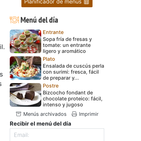
Planificador de menús
Menú del día
Entrante
Sopa fría de fresas y
tomate: un entrante
l.
ligero y aromático
Plato
Ensalada de cuscús perla
con surimi: fresca, fácil
s
de preparar y...
s
Postre
Bizcocho fondant de
chocolate proteico: fácil,
intenso y jugoso
Menús archivados
Imprimir
Recibir el menú del día