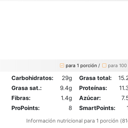
para 1 porción
/
para 100
Carbohidratos:
29g
Grasa total:
15.
Grasa sat.:
9.4g
Proteínas:
11.
Fibras:
1.4g
Azúcar:
7.
ProPoints:
8
SmartPoints:
Información nutricional para 1 porción (81