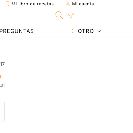
Mi libro de recetas
Mi cuenta
PREGUNTAS
OTRO
cal
eta a un amigo
sta página
ntar al autor
ublicar la foto de esta receta