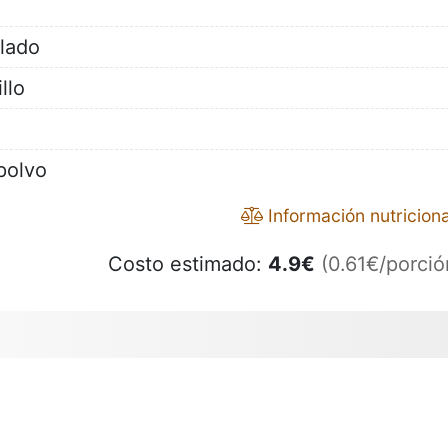
lado
llo
polvo
Información nutriciona
Costo estimado:
4.9
€
(0.61€/porció