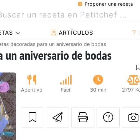
Proponer una receta
ETAS
ARTÍCULOS
etas decoradas para un aniversario de bodas
a un aniversario de bodas
Aperitivo
Fácil
30 min
2797 Kc
Enviar esta rec
Imprimir e
Pregu
Siguiente
P