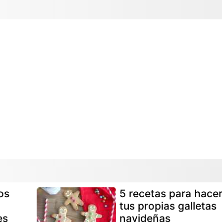
os
5 recetas para hace
tus propias galletas
es
navideñas