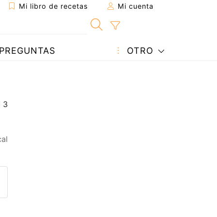
Mi libro de recetas
Mi cuenta
PREGUNTAS
OTRO
al
eta a un amigo
sta página
ntar al autor
ublicar la foto de esta receta