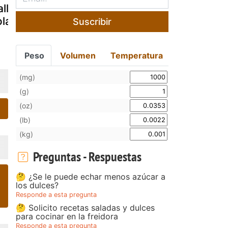
lletas
Masitas o
Galletas de
olandesas
galletas
chicle
Suscribir
espirales
Peso
Volumen
Temperatura
(mg)
(g)
(oz)
(lb)
(kg)
Preguntas - Respuestas
🤔 ¿Se le puede echar menos azúcar a
los dulces?
Responde a esta pregunta
🤔 Solicito recetas saladas y dulces
para cocinar en la freidora
Responde a esta pregunta