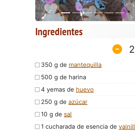
Ingredientes
2
350 g de
mantequilla
500 g de harina
4 yemas de
huevo
250 g de
azúcar
10 g de
sal
1 cucharada de esencia de
vainil