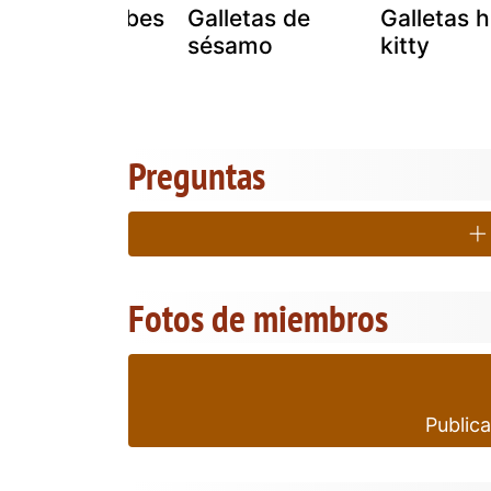
Galletas árabes
Galletas de
Galletas h
sésamo
kitty
Preguntas
Fotos de miembros
Publica