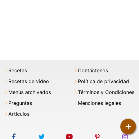
Recetas
Contáctenos
Recetas de vídeo
Política de privacidad
Menús archivados
Términos y Condiciones
Preguntas
Menciones legales
Artículos
+
facebook
twitter
youtube
pinterest
ins