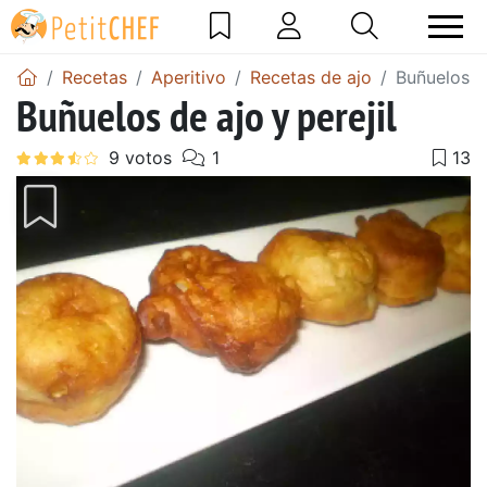
Recetas
Aperitivo
Recetas de ajo
Buñuelos de
Buñuelos de ajo y perejil