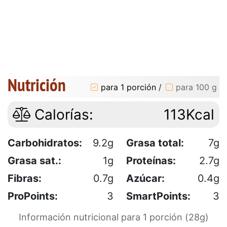
Nutrición
para 1 porción
/
para 100 g
Calorías:
113Kcal
Carbohidratos:
9.2g
Grasa total:
7g
Grasa sat.:
1g
Proteínas:
2.7g
Fibras:
0.7g
Azúcar:
0.4g
ProPoints:
3
SmartPoints:
3
Información nutricional para 1 porción (28g)