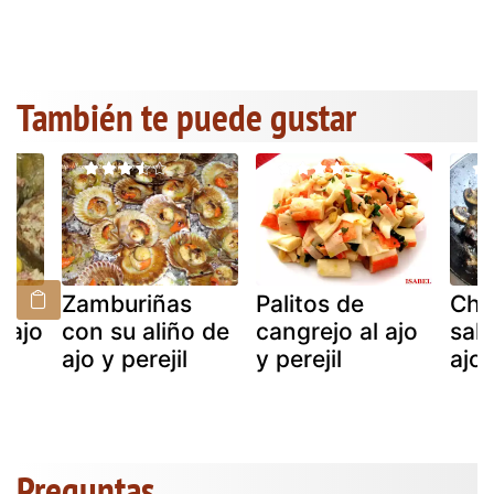
También te puede gustar
Zamburiñas
Palitos de
Cha
 ajo
con su aliño de
cangrejo al ajo
sal
ajo y perejil
y perejil
ajo 
Preguntas