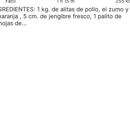
Fácil
1 h 15 m
255 kc
GREDIENTES: 1 kg. de alitas de pollo, el zumo y
naranja , 5 cm. de jengibre fresco, 1 palito de
hojas de...