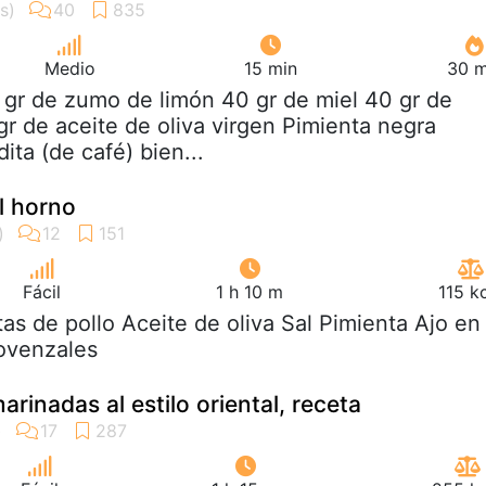
Medio
15 min
30 m
 gr de zumo de limón 40 gr de miel 40 gr de
gr de aceite de oliva virgen Pimienta negra
ita (de café) bien...
al horno
Fácil
1 h 10 m
115 k
itas de pollo Aceite de oliva Sal Pimienta Ajo en
ovenzales
marinadas al estilo oriental, receta