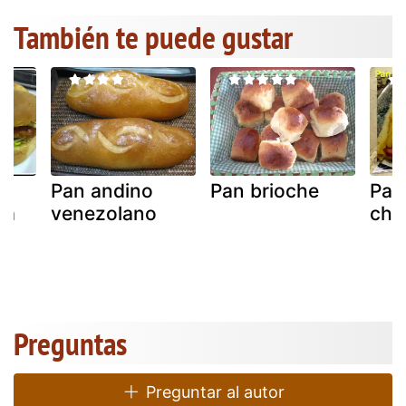
También te puede gustar
Pan andino
Pan brioche
Pan
sa
venezolano
chi
Preguntas
Preguntar al autor