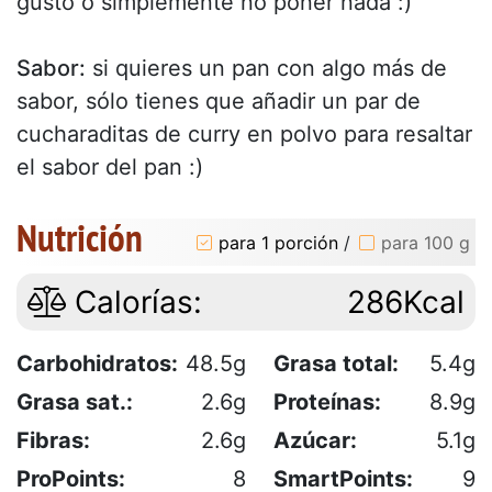
gusto o simplemente no poner nada :)
Sabor:
si quieres un pan con algo más de
sabor, sólo tienes que añadir un par de
cucharaditas de curry en polvo para resaltar
el sabor del pan :)
Nutrición
para 1 porción
/
para 100 g
Calorías:
286Kcal
Carbohidratos:
48.5g
Grasa total:
5.4g
Grasa sat.:
2.6g
Proteínas:
8.9g
Fibras:
2.6g
Azúcar:
5.1g
ProPoints:
8
SmartPoints:
9