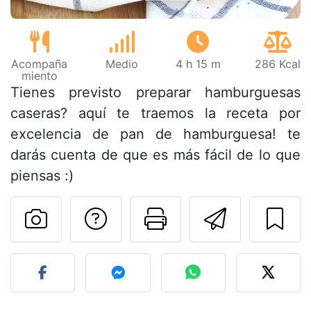
Acompaña
Medio
4 h 15 m
286 Kcal
miento
Tienes previsto preparar hamburguesas
caseras? aquí te traemos la receta por
excelencia de pan de hamburguesa! te
darás cuenta de que es más fácil de lo que
piensas :)
Preguntar al autor
Imprimir esta
Enviar 
Publicar la foto de esta r