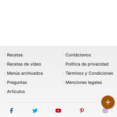
Recetas
Contáctenos
Recetas de vídeo
Política de privacidad
Menús archivados
Términos y Condiciones
Preguntas
Menciones legales
Artículos
+
facebook
twitter
youtube
pinterest
ins