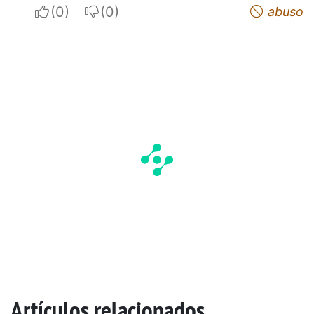
I apreciate
I do not appreciate
abuso
Artículos relacionados