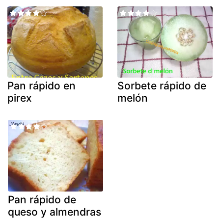
Pan rápido en
Sorbete rápido de
pirex
melón
Pan rápido de
queso y almendras