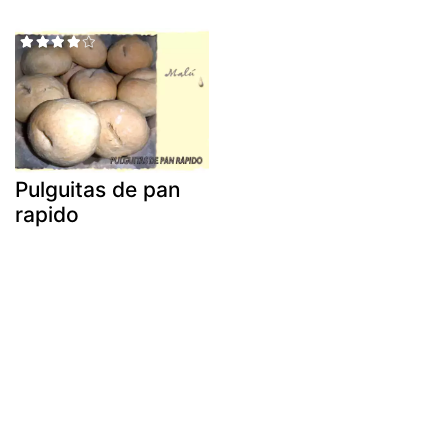
Pulguitas de pan
rapido