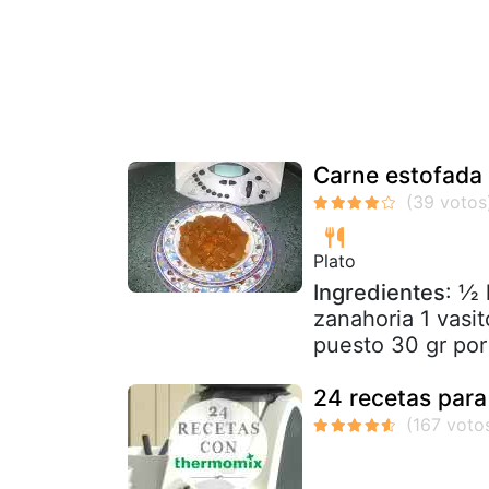
Carne estofada 
Plato
Ingredientes
: ½ 
zanahoria 1 vasi
puesto 30 gr por l
24 recetas par