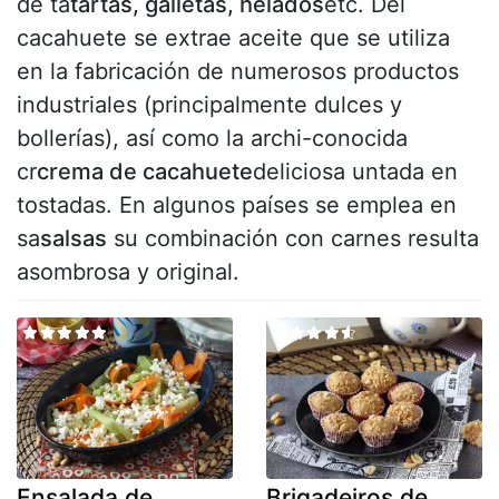
de ta
tartas, galletas, helados
etc. Del
cacahuete se extrae aceite que se utiliza
en la fabricación de numerosos productos
industriales (principalmente dulces y
bollerías), así como la archi-conocida
cr
crema de cacahuete
deliciosa untada en
tostadas. En algunos países se emplea en
sa
salsas
su combinación con carnes resulta
asombrosa y original.
Ensalada de
Brigadeiros de