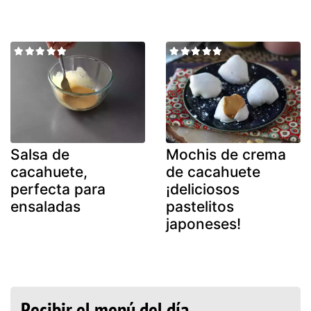
Salsa de
Mochis de crema
cacahuete,
de cacahuete
perfecta para
¡deliciosos
ensaladas
pastelitos
japoneses!
Recibir el menú del día