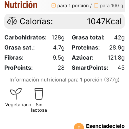
Nutrición
para 1 porción
/
para 100 g
Calorías:
1047Kcal
Carbohidratos:
128g
Grasa total:
42g
Grasa sat.:
4.7g
Proteínas:
28.9g
Fibras:
9.5g
Azúcar:
121.8g
ProPoints:
28
SmartPoints:
45
Información nutricional para 1 porción (377g)
Vegetariano
Sin
lactosa
Esenciadecielo
E