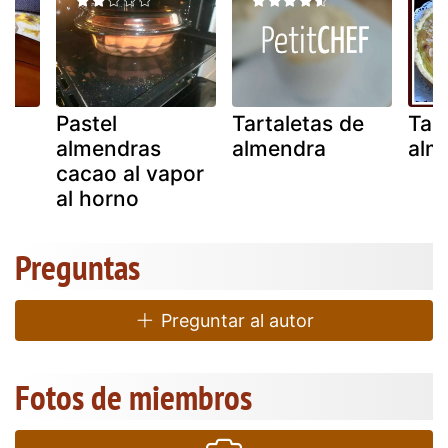
e
Pastel
Tartaletas de
Tar
almendras
almendra
alm
cacao al vapor
al horno
Preguntas
Preguntar al autor
Fotos de miembros