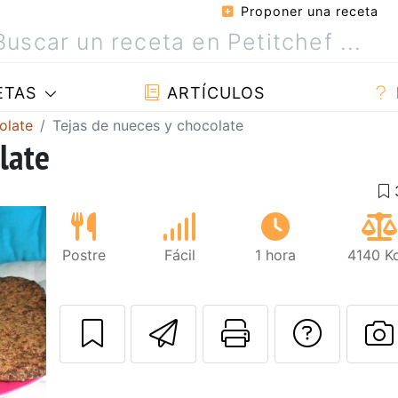
Proponer una receta
ETAS
ARTÍCULOS
olate
Tejas de nueces y chocolate
late
Postre
Fácil
1 hora
4140 Kc
Enviar esta rec
Imprimir e
Pregu
P