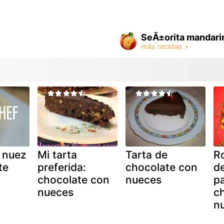
SeÃ±orita mandari
e nuez
Mi tarta
Tarta de
Ro
te
preferida:
chocolate con
d
chocolate con
nueces
pa
nueces
ch
n