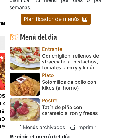
semanas.
Planificador de menús
na
Menú del día
Entrante
Conchiglioni rellenos de
stracciatella, pistachos,
tomates cherry y limón
Plato
Solomillos de pollo con
kikos {al horno}
scón relleno
Tarta de
Biscotti de
Postre
e crema
nueces y
chocolate 
Tatín de piña con
stelera,
chocolate
nueces
caramelo al ron y fresas
ocolate y
ueces
Menús archivados
Imprimir
Recibir el menú del día