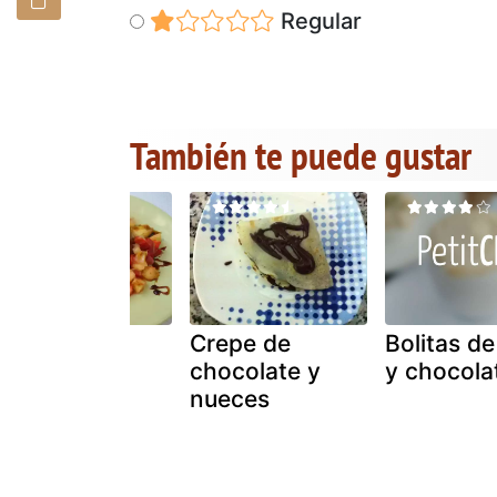
Regular
También te puede gustar
Flan de
Crepe de
Bolitas d
chocolate y
chocolate y
y chocola
nueces
nueces