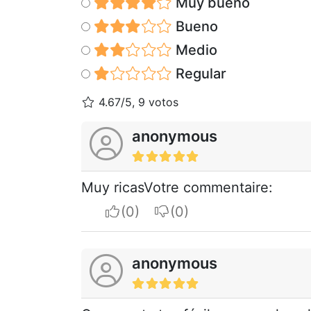
Muy bueno
Bueno
Medio
Regular
4.67/5, 9 votos
anonymous
Muy ricasVotre commentaire:
I apreciate
I do not appreciate
anonymous