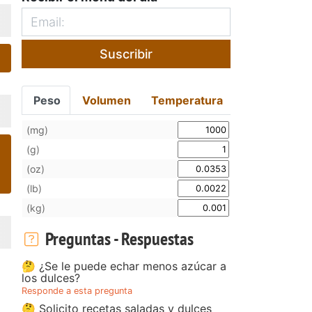
Suscribir
Peso
Volumen
Temperatura
(mg)
(g)
(oz)
(lb)
(kg)
Preguntas - Respuestas
🤔 ¿Se le puede echar menos azúcar a
los dulces?
Responde a esta pregunta
🤔 Solicito recetas saladas y dulces