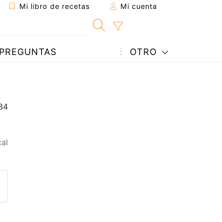
Mi libro de recetas
Mi cuenta
PREGUNTAS
OTRO
al
eta a un amigo
sta página
ntar al autor
ublicar la foto de esta receta