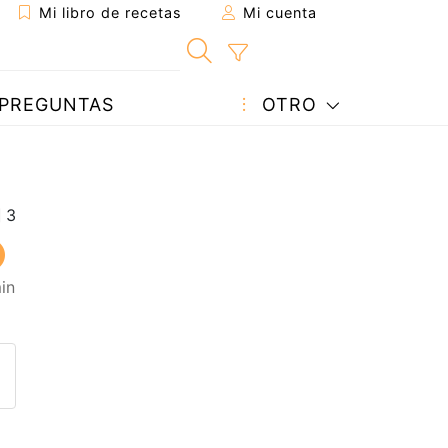
Mi libro de recetas
Mi cuenta
PREGUNTAS
OTRO
in
eta a un amigo
sta página
ntar al autor
ublicar la foto de esta receta