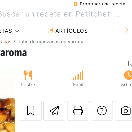
Proponer una receta
ETAS
ARTÍCULOS
zanas
Tatin de manzanas en varoma
varoma
Postre
Fácil
50 m
Enviar esta rec
Imprimir e
Pregu
P