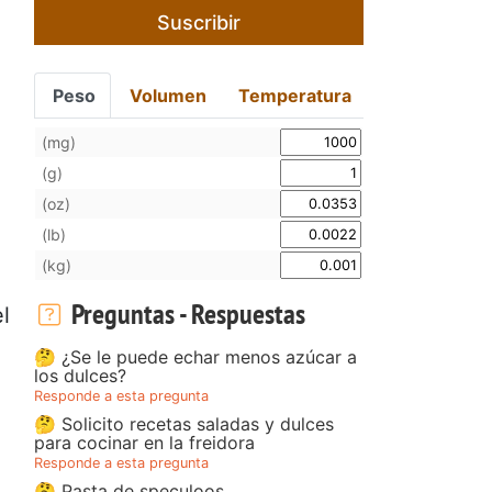
Suscribir
Peso
Volumen
Temperatura
(mg)
(g)
(oz)
(lb)
(kg)
Preguntas - Respuestas
l
🤔 ¿Se le puede echar menos azúcar a
los dulces?
Responde a esta pregunta
🤔 Solicito recetas saladas y dulces
para cocinar en la freidora
Responde a esta pregunta
🤔 Pasta de speculoos