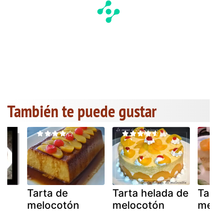
También te puede gustar
Tarta de
Tarta helada de
Tart
al
melocotón
melocotón
mel