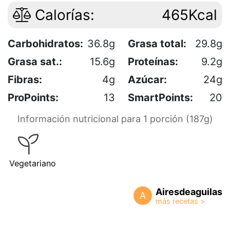
Calorías:
465Kcal
Carbohidratos:
36.8g
Grasa total:
29.8g
Grasa sat.:
15.6g
Proteínas:
9.2g
Fibras:
4g
Azúcar:
24g
ProPoints:
13
SmartPoints:
20
Información nutricional para 1 porción (187g)
Vegetariano
Airesdeaguilas
A