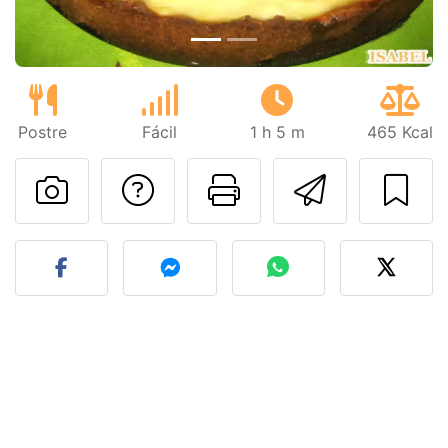
Postre
Fácil
1 h 5 m
465 Kcal
Preguntar al autor
Imprimir esta
Enviar 
Publicar la foto de esta r