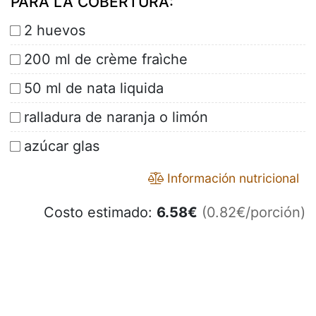
PARA LA COBERTURA:
2 huevos
200 ml de crème fraìche
50 ml de nata liquida
ralladura de naranja o limón
azúcar glas
Información nutricional
Costo estimado:
6.58
€
(0.82€/porción)