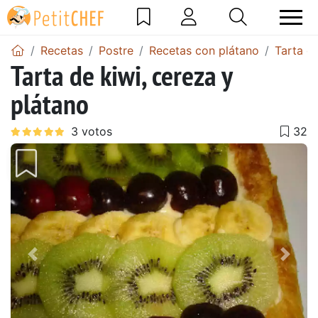
Recetas
Postre
Recetas con plátano
Tarta d
Tarta de kiwi, cereza y
plátano
Anterior
Sigu