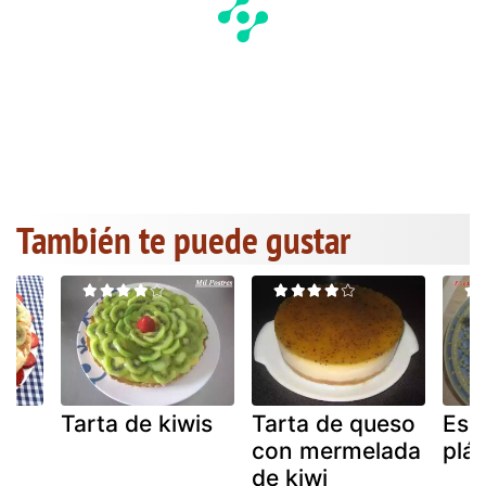
También te puede gustar
i
Tarta de kiwis
Tarta de queso
Esp
con mermelada
plá
de kiwi