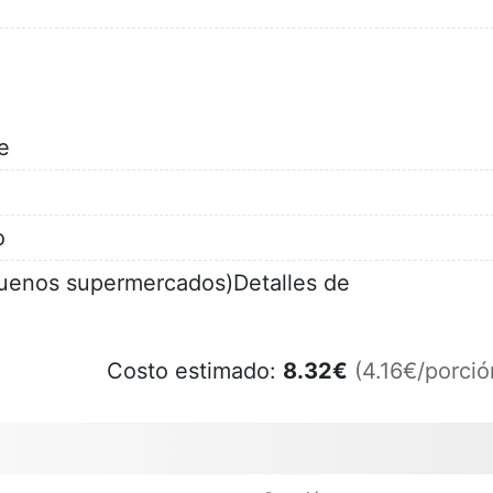
e
o
uenos supermercados)Detalles de
Costo estimado:
8.32
€
(4.16€/porció