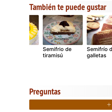
También te puede gustar
Semifrío de
Semifrio de
Semifrío 
piña
tiramisú
galletas
Preguntas