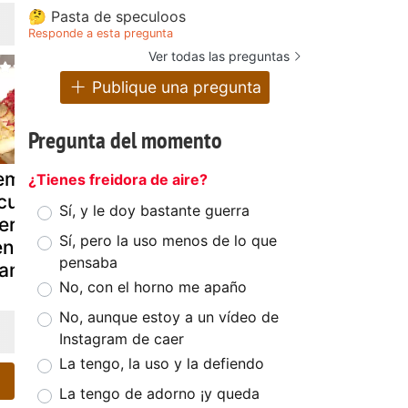
🤔 Pasta de speculoos
Responde a esta pregunta
Ver todas las preguntas
Publique una pregunta
Pregunta del momento
mifrío de
Semifrio de
Semifrio de
¿Tienes freidora de aire?
ucuma y
fresas
chocolate,p
Sí, y le doy bastante guerra
erengue con
no y nuece
Sí, pero la uso menos de lo que
entro de
macadamia
pensaba
anjar
No, con el horno me apaño
No, aunque estoy a un vídeo de
Instagram de caer
La tengo, la uso y la defiendo
La tengo de adorno ¡y queda