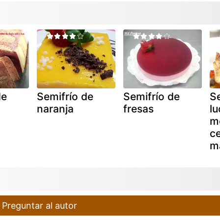
de
Semifrío de
Semifrío de
Se
naranja
fresas
l
m
c
m
Preguntar al autor