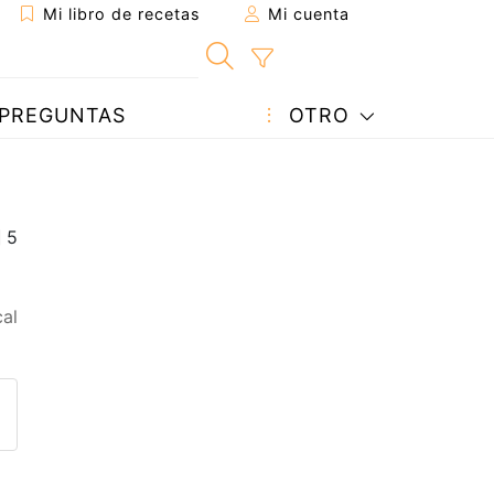
Mi libro de recetas
Mi cuenta
PREGUNTAS
OTRO
al
eta a un amigo
sta página
ntar al autor
ublicar la foto de esta receta