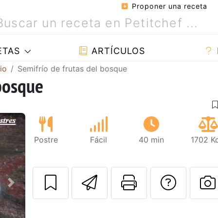
Proponer una receta
ETAS
ARTÍCULOS
io
Semifrío de frutas del bosque
 bosque
Postre
Fácil
40 min
1702 Kc
Enviar esta rec
Imprimir e
Pregu
Siguiente
P