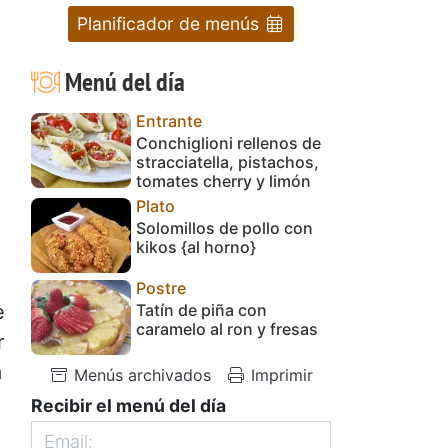
Planificador de menús
Menú del día
Entrante
Conchiglioni rellenos de
stracciatella, pistachos,
tomates cherry y limón
Plato
Solomillos de pollo con
kikos {al horno}
Postre
Tatín de piña con
e
caramelo al ron y fresas
r
a
Menús archivados
Imprimir
Recibir el menú del día