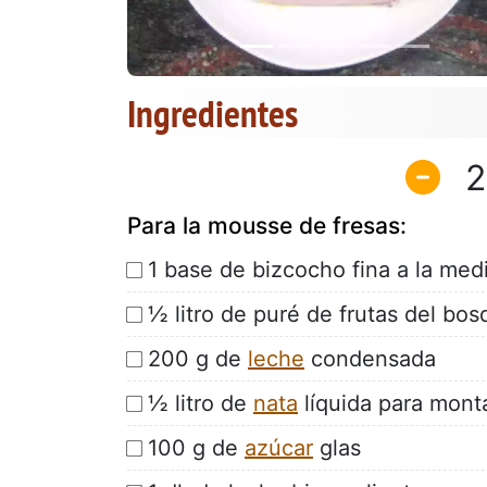
Ingredientes
2
Para la mousse de fresas:
1 base de bizcocho fina a la med
½ litro de puré de frutas del bo
200 g de
leche
condensada
½ litro de
nata
líquida para mont
100 g de
azúcar
glas