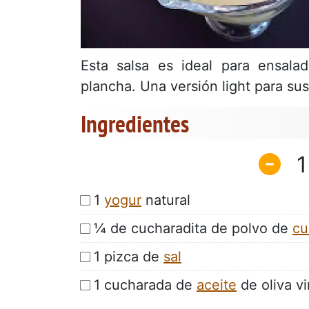
Esta salsa es ideal para ensala
plancha. Una versión light para sus
Ingredientes
1
1
yogur
natural
¼ de cucharadita de polvo de
cu
1 pizca de
sal
1 cucharada de
aceite
de oliva vi