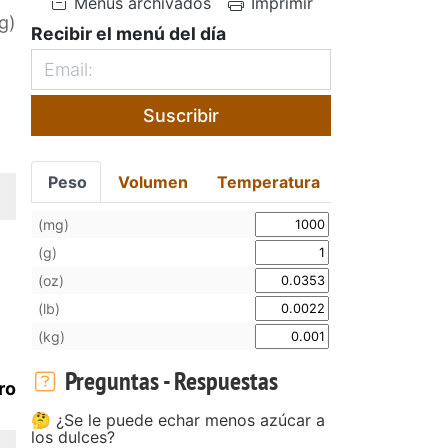
Menús archivados
Imprimir
g)
Recibir el menú del día
Suscribir
Peso
Volumen
Temperatura
(mg)
(g)
(oz)
(lb)
(kg)
Preguntas - Respuestas
ro
🤔 ¿Se le puede echar menos azúcar a
los dulces?