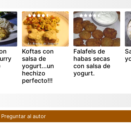
on
Koftas con
Falafels de
S
urry
salsa de
habas secas
y
)
yogurt...un
con salsa de
hechizo
yogurt.
perfecto!!!
Preguntar al autor