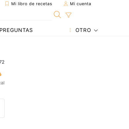
Mi libro de recetas
Mi cuenta
PREGUNTAS
OTRO
cal
eta a un amigo
sta página
ntar al autor
ublicar la foto de esta receta