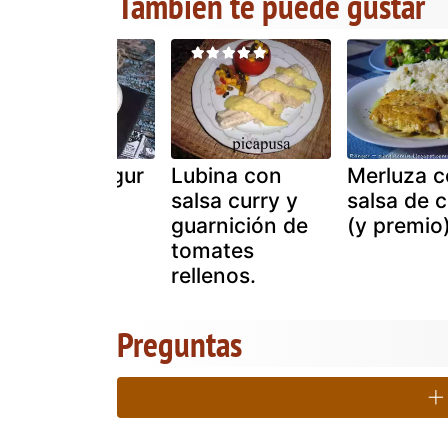
También te puede gustar
Salsa de yogur
Lubina con
Merluza c
saludable
salsa curry y
salsa de c
guarnición de
(y premio
tomates
rellenos.
Preguntas