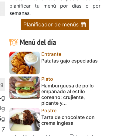
planificar tu menú por días o por
semanas.
Planificador de menús
Menú del día
Entrante
Patatas gajo especiadas
Plato
 g
Hamburguesa de pollo
empanado al estilo
4g
coreano: crujiente,
picante y...
1g
Postre
Tarta de chocolate con
5g
crema inglesa
7