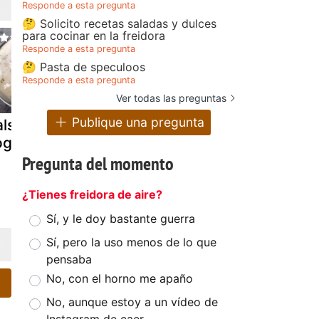
Responde a esta pregunta
🤔 Solicito recetas saladas y dulces
para cocinar en la freidora
Responde a esta pregunta
🤔 Pasta de speculoos
Responde a esta pregunta
Ver todas las preguntas
Publique una pregunta
alsa kebab de
Canapés de
Rollitos de
ogur
gambas con
pavo con s
aliño de yogur
de yogur (
Pregunta del momento
al curry
los cuatro)
¿Tienes freidora de aire?
Sí, y le doy bastante guerra
Sí, pero la uso menos de lo que
pensaba
No, con el horno me apaño
No, aunque estoy a un vídeo de