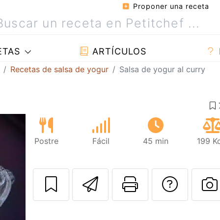
Proponer una receta
ETAS
ARTÍCULOS
Recetas de salsa de yogur
Salsa de yogur al curry
Postre
Fácil
45 min
199 K
Enviar esta rec
Imprimir e
Pregu
P