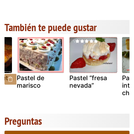
También te puede gustar
net
Pastel de
Pastel “fresa
Pas
marisco
nevada”
inte
chis
Preguntas