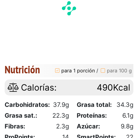
Nutrición
para 1 porción
/
para 100 g
Calorías:
490Kcal
Carbohidratos:
37.9g
Grasa total:
34.3g
Grasa sat.:
22.3g
Proteínas:
6.1g
Fibras:
2.3g
Azúcar:
9.8g
ProPoints:
14
SmartPoints:
22