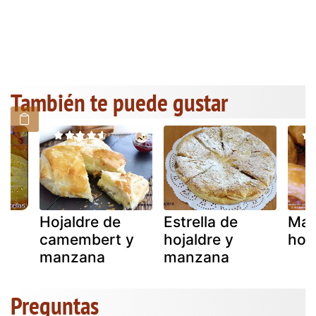
También te puede gustar
Hojaldre de
Estrella de
Man
camembert y
hojaldre y
hoj
manzana
manzana
Preguntas