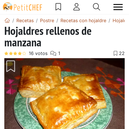
Recetas
Postre
Recetas con hojaldre
Hojald
Hojaldres rellenos de
manzana