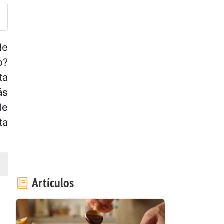
de
o?
ta
ás
de
ta
Artículos