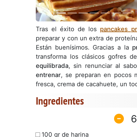
Tras el éxito de los
pancakes pr
preparar y con un extra de proteí
Están buenísimos. Gracias a la
p
transforma los clásicos gofres 
equilibrada
, sin renunciar al sab
entrenar
, se preparan en pocos m
fresca, crema de cacahuete, un toq
Ingredientes
6
100 gr de harina