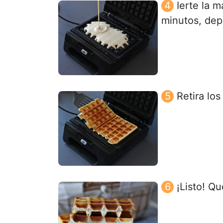
Ierte la 
minutos, dep
Retira lo
¡Listo! Q