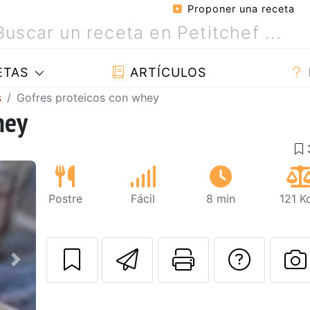
Proponer una receta
ETAS
ARTÍCULOS
s
Gofres proteicos con whey
hey
Postre
Fácil
8 min
121 K
Enviar esta rec
Imprimir e
Pregu
Siguiente
P