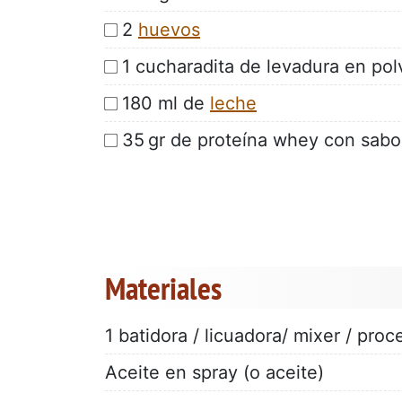
2
huevos
1 cucharadita de levadura en pol
180 ml de
leche
35 gr de proteína whey con sab
Materiales
1 batidora / licuadora/ mixer / pro
Aceite en spray (o aceite)