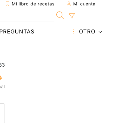
Mi libro de recetas
Mi cuenta
PREGUNTAS
OTRO
cal
eta a un amigo
sta página
ntar al autor
ublicar la foto de esta receta