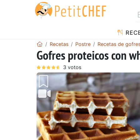
REC
Recetas
Postre
Recetas de gofre
Gofres proteicos con w
Anterior