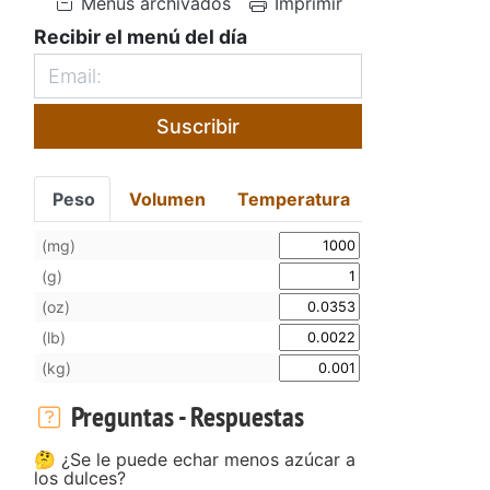
Menús archivados
Imprimir
Recibir el menú del día
Suscribir
Peso
Volumen
Temperatura
(mg)
(g)
(oz)
(lb)
(kg)
Preguntas - Respuestas
🤔 ¿Se le puede echar menos azúcar a
los dulces?