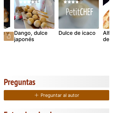
ce y
Dango, dulce
Dulce de icaco
Alfi
de
japonés
de 
Preguntas
Preguntar al autor