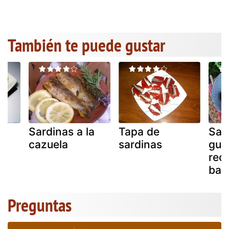
También te puede gustar
Sardinas a la
Tapa de
Sar
cazuela
sardinas
gui
rece
bar
Preguntas