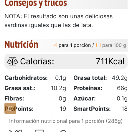
Consejos y trucos
NOTA: El resultado son unas deliciosas
sardinas iguales que las de lata.
Nutrición
para 1 porción
/
para 100 g
Calorías:
711Kcal
Carbohidratos:
0.1g
Grasa total:
49.2g
Grasa sat.:
10.2g
Proteínas:
66g
Fibras:
0g
Azúcar:
0.1g
ProPoints:
19
SmartPoints:
18
Información nutricional para 1 porción (286g)