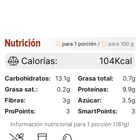
Nutrición
para 1 porción
/
para 100 g
Calorías:
104Kcal
Carbohidratos:
13.1g
Grasa total:
0.7g
Grasa sat.:
0.2g
Proteínas:
9.9g
Fibras:
3g
Azúcar:
3.5g
ProPoints:
3
SmartPoints:
3
Información nutricional para 1 porción (161g)