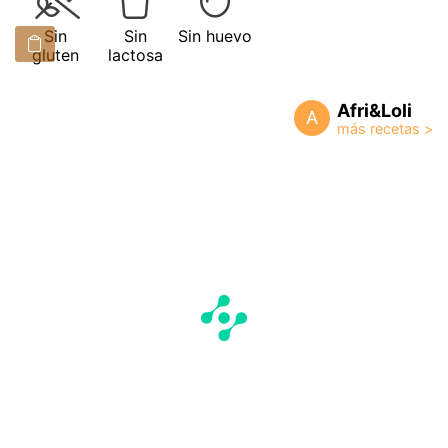
Sin
Sin
Sin huevo
gluten
lactosa
Afri&Loli
A