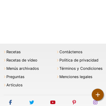
Recetas
Contáctenos
Recetas de vídeo
Política de privacidad
Menús archivados
Términos y Condiciones
Preguntas
Menciones legales
Artículos
+
facebook
twitter
youtube
pinterest
ins