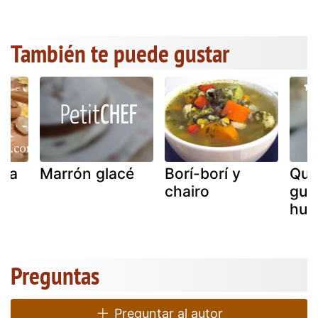
También te puede gustar
zza
Marrón glacé
Borí-borí y
Que
chairo
gua
hui
Preguntas
Preguntar al autor