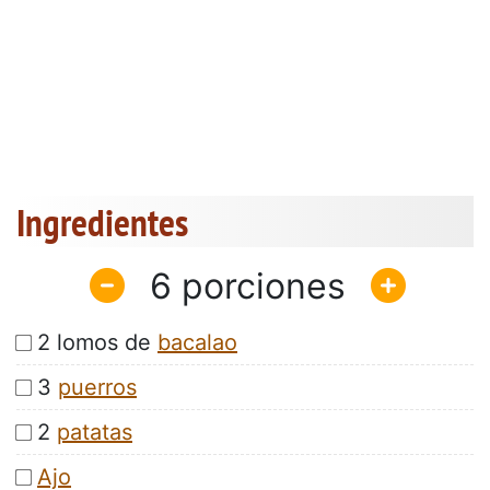
Ingredientes
6
2 lomos de
bacalao
3
puerros
2
patatas
Ajo