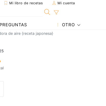
Mi libro de recetas
Mi cuenta
PREGUNTAS
OTRO
idora de aire {receta japonesa}
al
eta a un amigo
sta página
ntar al autor
ublicar la foto de esta receta