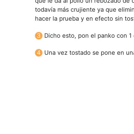
que le da al pollo un rebozado de c
todavía más crujiente ya que elim
hacer la prueba y en efecto sin tost
Dicho esto, pon el panko con 1
Una vez tostado se pone en una