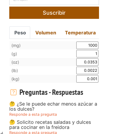
Suscribir
Peso
Volumen
Temperatura
(mg)
(g)
(oz)
(lb)
(kg)
Preguntas - Respuestas
🤔 ¿Se le puede echar menos azúcar a
los dulces?
Responde a esta pregunta
🤔 Solicito recetas saladas y dulces
para cocinar en la freidora
Responde a esta pregunta