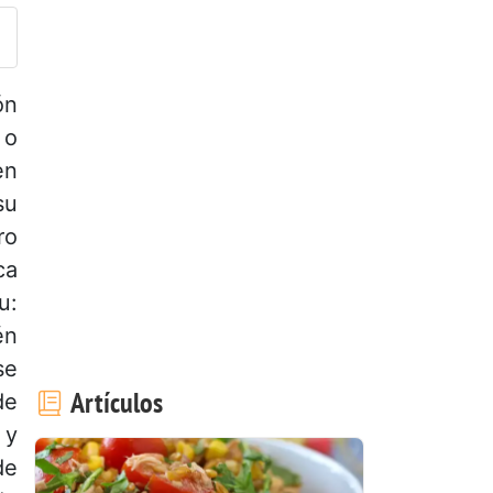
ón
 o
en
su
ro
ca
u:
én
se
Artículos
de
 y
de