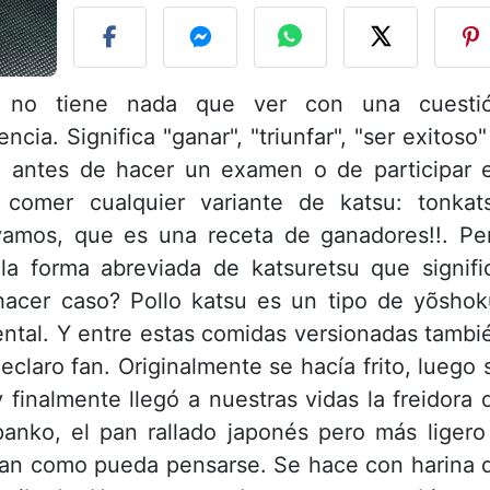
s no tiene nada que ver con una cuesti
ia. Significa "ganar", "triunfar", "ser exitoso"
, antes de hacer un examen o de participar 
 comer cualquier variante de katsu: tonkat
 vamos, que es una receta de ganadores!!. Pe
la forma abreviada de katsuretsu que signifi
 hacer caso? Pollo katsu es un tipo de yõshok
ntal. Y entre estas comidas versionadas tambi
eclaro fan. Originalmente se hacía frito, luego 
 finalmente llegó a nuestras vidas la freidora 
panko, el pan rallado japonés pero más ligero
 pan como pueda pensarse. Se hace con harina 