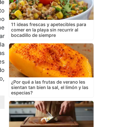
de
to
eo
11 ideas frescas y apetecibles para
ne
comer en la playa sin recurrir al
bocadillo de siempre
ar
la
as
es
do
o,
¿Por qué a las frutas de verano les
sientan tan bien la sal, el limón y las
especias?