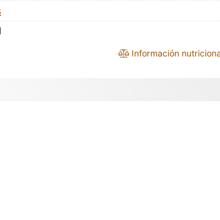
s
l
Información nutriciona