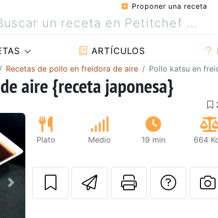
Proponer una receta
ETAS
ARTÍCULOS
Recetas de pollo en freidora de aire
Pollo katsu en fre
 de aire {receta japonesa}
Plato
Medio
19 min
664 Kc
Enviar esta rec
Imprimir e
Pregu
Siguiente
P