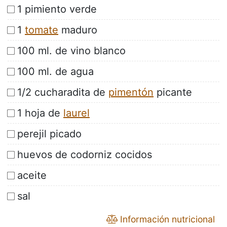
1 pimiento verde
1
tomate
maduro
100 ml. de vino blanco
100 ml. de agua
1/2 cucharadita de
pimentón
picante
1 hoja de
laurel
perejil picado
huevos de codorniz cocidos
aceite
sal
Información nutricional