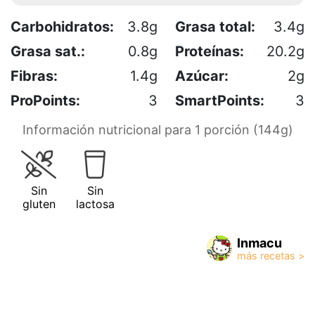
Carbohidratos:
3.8g
Grasa total:
3.4g
Grasa sat.:
0.8g
Proteínas:
20.2g
Fibras:
1.4g
Azúcar:
2g
ProPoints:
3
SmartPoints:
3
Información nutricional para 1 porción (144g)
Sin
Sin
gluten
lactosa
Inmacu