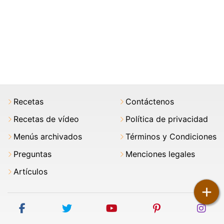
Recetas
Contáctenos
Recetas de vídeo
Política de privacidad
Menús archivados
Términos y Condiciones
Preguntas
Menciones legales
Artículos
+
facebook
twitter
youtube
pinterest
ins