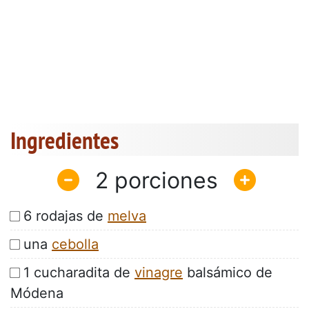
Ingredientes
2
6 rodajas de
melva
una
cebolla
1 cucharadita de
vinagre
balsámico de
Módena