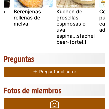
uva
Berenjenas
Kuchen de
Cog
rellenas de
grosellas
pul
melva
espinosas o
can
uva
adr
espina...stachel
beer-torte!!!
Preguntas
Preguntar al autor
Fotos de miembros