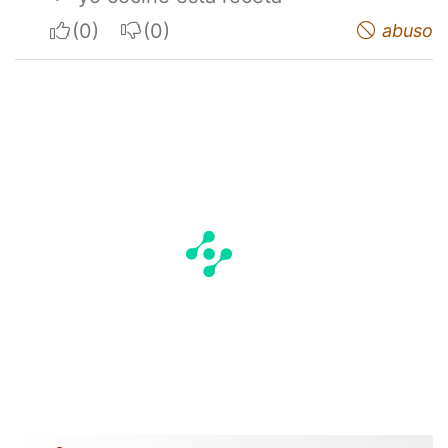
I apreciate
I do not appreciate
abuso