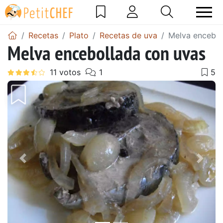
Recetas
Plato
Recetas de uva
Melva encebol
Melva encebollada con uvas
Anterior
Sigu